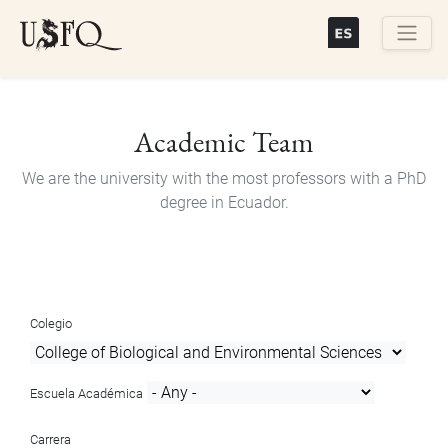
Skip
to
main
Buscar
content
Academic Team
We are the university with the most professors with a PhD
degree in Ecuador.
Colegio
Escuela Académica
Carrera