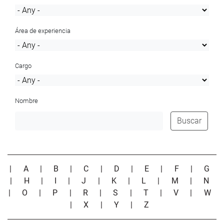
Área de experiencia
Cargo
Nombre
Buscar
|
A
|
B
|
C
|
D
|
E
|
F
|
G
|
H
|
I
|
J
|
K
|
L
|
M
|
N
|
O
|
P
|
R
|
S
|
T
|
V
|
W
|
X
|
Y
|
Z