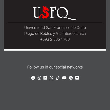
b
o
l
e
o
d
o
o
k
n
Universidad San Francisco de Quito
Diego de Robles y Vía Interoceánica
+593 2 506 1700
Follow us in our social networks