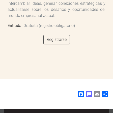
intercambiar ideas, generar conexiones estratégicas y
actualizarse sobre los desafíos y oportunidades del
mundo empresarial actual.
Entrada:
Gratuita (registro obligatorio)
Registrarse
F
M
E
S
a
a
m
h
c
s
a
a
e
t
i
r