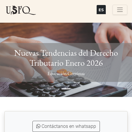
Skip
to
main
Buscar
content
Nuevas Tendencias del Derecho
Tributario Enero 2026
Previous
Next
Educación Continua
Contáctanos en whatsapp