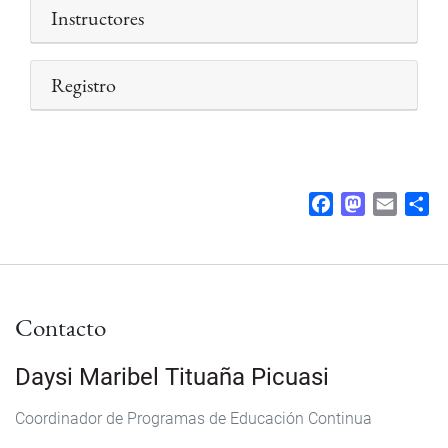
Instructores
Registro
F
M
E
S
a
a
m
h
c
s
a
a
e
t
i
r
b
o
l
e
Contacto
o
d
o
o
k
n
Daysi Maribel Tituaña Picuasi
Coordinador de Programas de Educación Continua