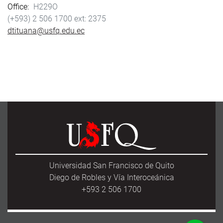
Office
H229O
(+593) 2 506 1700
2375
dtituana@usfq.edu.ec
Universidad San Francisco de Quito
Diego de Robles y Vía Interoceánica
+593 2 506 1700