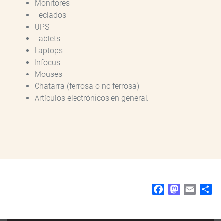
Monitores
Teclados
UPS
Tablets
Laptops
Infocus
Mouses
Chatarra (ferrosa o no ferrosa)
Artículos electrónicos en general.
F
M
E
S
a
a
m
h
c
s
a
a