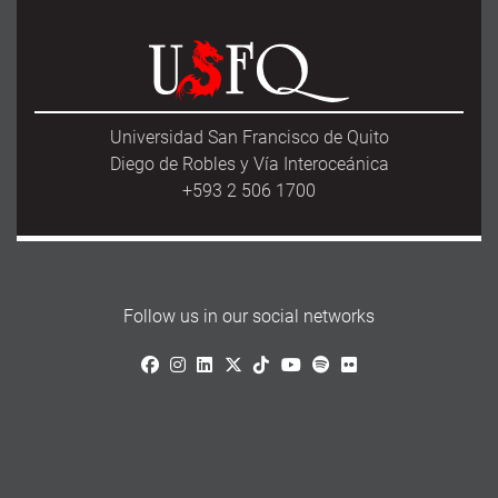
e
t
i
r
b
o
l
e
o
d
o
o
k
n
Universidad San Francisco de Quito
Diego de Robles y Vía Interoceánica
+593 2 506 1700
Follow us in our social networks