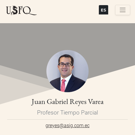
Skip
to
main
Buscar
content
Juan Gabriel Reyes Varea
Profesor Tiempo Parcial
greyes@asig.com.ec