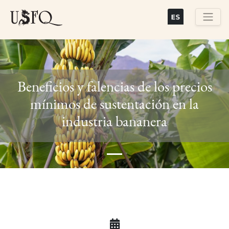
Skip
to
main
Buscar
content
Beneficios y falencias de los precios
mínimos de sustentación en la
Previous
Next
industria bananera