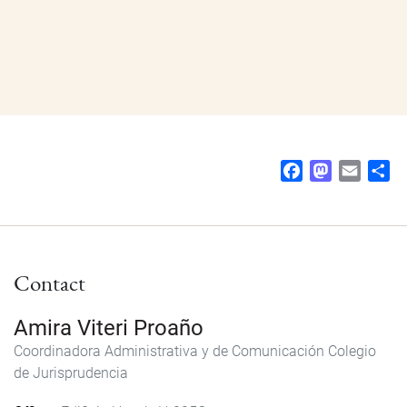
F
M
E
S
a
a
m
h
c
s
a
a
e
t
i
r
b
o
l
e
Contact
o
d
o
o
k
n
Amira Viteri Proaño
Coordinadora Administrativa y de Comunicación Colegio
de Jurisprudencia