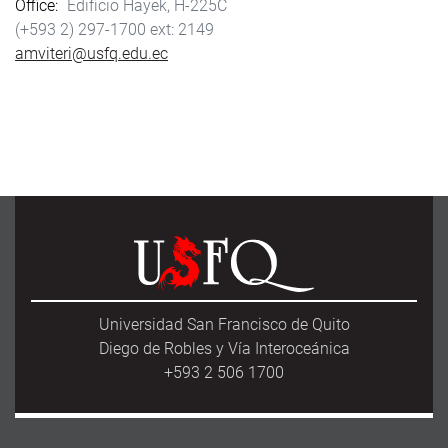
Office
Edificio Hayek, H-225C
(+593 2) 297-1700
2149
amviteri@usfq.edu.ec
Universidad San Francisco de Quito
Diego de Robles y Vía Interoceánica
+593 2 506 1700