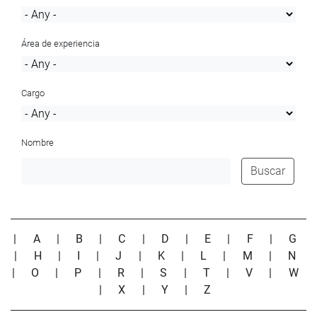
Área de experiencia
Cargo
Nombre
Buscar
|
A
|
B
|
C
|
D
|
E
|
F
|
G
|
H
|
I
|
J
|
K
|
L
|
M
|
N
|
O
|
P
|
R
|
S
|
T
|
V
|
W
|
X
|
Y
|
Z