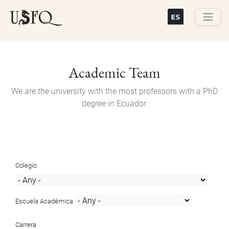
Skip
to
main
Buscar
content
Academic Team
We are the university with the most professors with a PhD
degree in Ecuador.
Colegio
Escuela Académica
Carrera