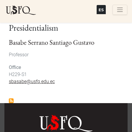
Skip
to
main
Buscar
Presidentialism
content
Basabe Serrano Santiago Gustavo
Professor
Office
H229-S1
sbasabe@usfq.edu.ec