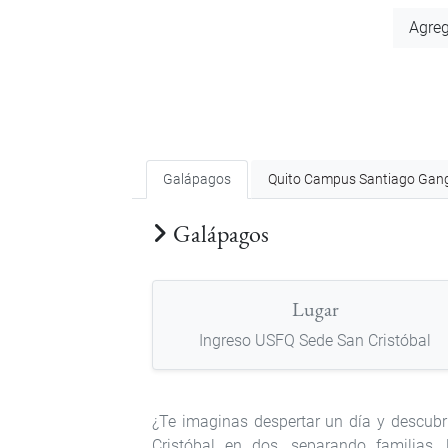
Add
Agreg
to
Calendar
Galápagos
Quito Campus Santiago Gan
Galápagos
Lugar
Ingreso USFQ Sede San Cristóbal
¿Te imaginas despertar un día y descubr
Cristóbal en dos, separando familias, l