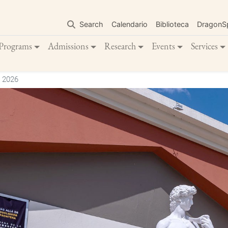
Skip
to
Search
Calendario
Biblioteca
DragonS
main
content
Programs
Admissions
Research
Events
Services
 2026