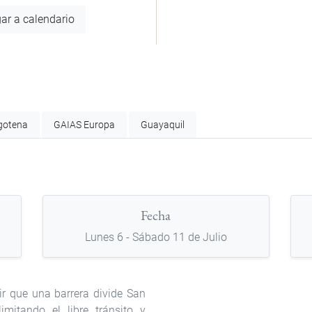
ar a calendario
gotena
GAIAS Europa
Guayaquil
Fecha
Lunes 6 - Sábado 11 de Julio
ir que una barrera divide San
imitando el libre tránsito y