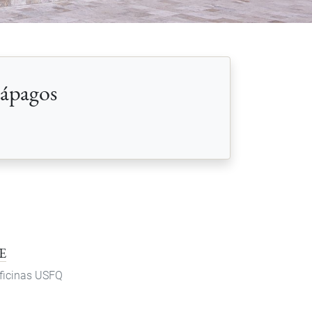
lápagos
E
ficinas USFQ