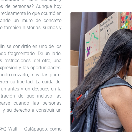
les de personas? Aunque hoy
precisamente lo que ocurrió en
cuando un muro de concreto
o también historias, sueños y
lín se convirtió en uno de los
do fragmentado. De un lado,
 restricciones; del otro, una
expresión y las oportunidades.
ando cruzarlo, movidas por el
rcer su libertad. La caída del
 un antes y un después en la
tración de que incluso las
barse cuando las personas
d y su derecho a construir un
USFQ Wall – Galápagos, como