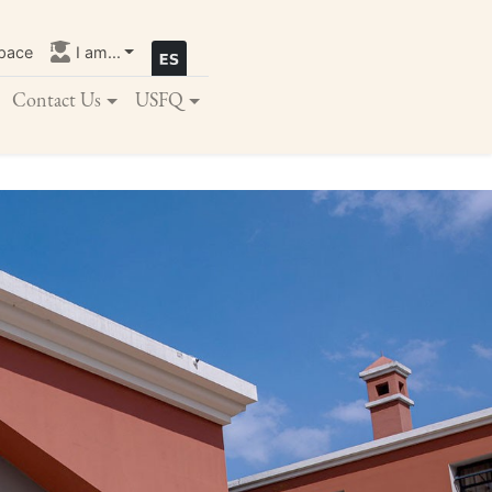
pace
I am...
Contact Us
USFQ