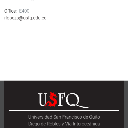
Office
E400
rlopezs@usfq.edu.ec
Universidad San Francisco de Quito
Diego de Robles y Vía Interoceánica