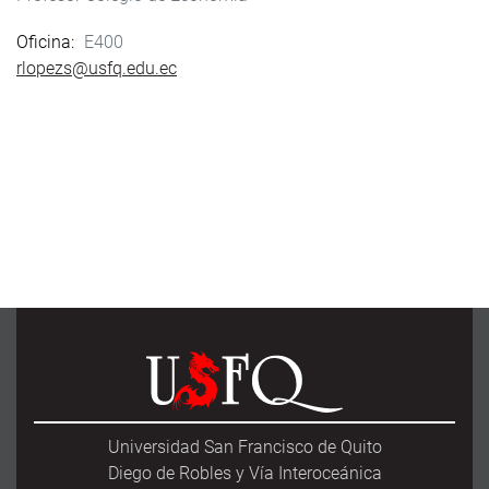
Oficina
E400
rlopezs@usfq.edu.ec
Universidad San Francisco de Quito
Diego de Robles y Vía Interoceánica