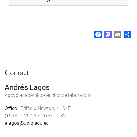
F
M
E
S
a
a
m
h
c
s
a
a
e
t
i
r
b
o
l
e
Contact
o
d
o
o
k
n
Andrés Lagos
Apoyo académico-técnico de laboratorio
Office
Edificio Newton, N104F
(+593) 2-297-1700
2132
alagos@usfq.edu.ec