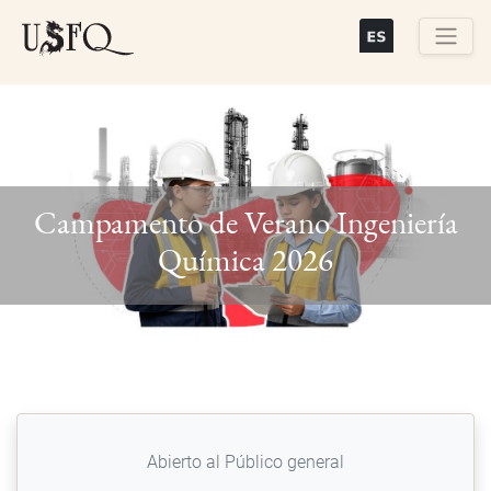
Skip
to
main
Buscar
content
Campamento de Verano Ingeniería
Previous
Next
Química 2026
Abierto al Público general