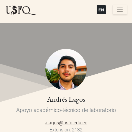
Pasar
al
contenido
Buscar
principal
Andrés Lagos
Apoyo académico-técnico de laboratorio
alagos@usfq.edu.ec
Extensión
2132