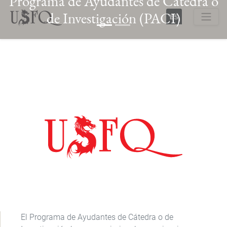
Programa de Ayudantes de Cátedra o
Skip
de Investigación (PACI)
to
main
Buscar
content
Previous
Next
El Programa de Ayudantes de Cátedra o de