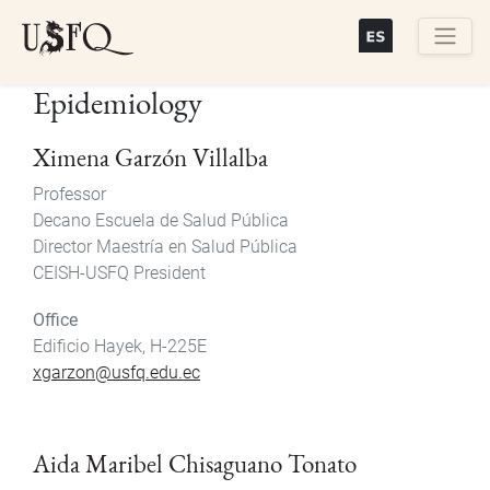
Skip
to
main
Buscar
Epidemiology
content
Ximena Garzón Villalba
Professor
Decano Escuela de Salud Pública
Director Maestría en Salud Pública
CEISH-USFQ President
Office
Edificio Hayek, H-225E
xgarzon@usfq.edu.ec
Aida Maribel Chisaguano Tonato