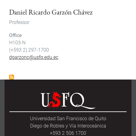
Daniel Ricardo Garzón Chávez
Professor
Office
H103-N
(+593 2) 297-1700
dgarzonc@usfq.edu.ec
Universidad San Francisco de Quito
Diego de Robles y Vía Interoceánica
+593 2 506 1700