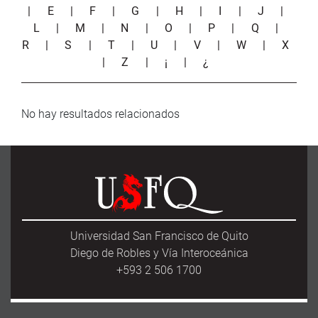
|
E
|
F
|
G
|
H
|
I
|
J
|
L
|
M
|
N
|
O
|
P
|
Q
|
R
|
S
|
T
|
U
|
V
|
W
|
X
|
Z
|
¡
|
¿
No hay resultados relacionados
Universidad San Francisco de Quito
Diego de Robles y Vía Interoceánica
+593 2 506 1700