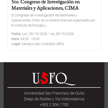
5to. Congreso de Investigación en
Materiales y Aplicaciones, CIMA
El Congreso de Investigación de Materiales y
Aplicaciones, CIMA, es un evento bianual organizado por
el Instituto de Energía y...
Fecha
Lun, 26/10/2026
-
Vie, 30/10/2026
Hora
09:00
-
18:00
Lugar
Campus San Cristóbal USFQ
Universidad San Francisco de Quito
Diego de Robles y Vía Interoceánica
+593 2 506 1700