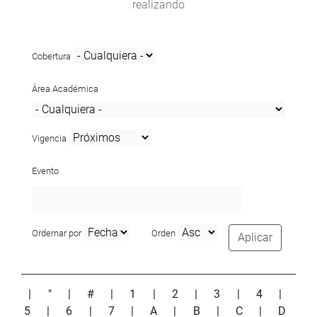
realizando
Cobertura
Área Académica
Vigencia
Evento
Ordernar por
Orden
Aplicar
|
"
|
#
|
1
|
2
|
3
|
4
|
5
|
6
|
7
|
A
|
B
|
C
|
D