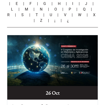
|
E
|
F
|
G
|
H
|
I
|
J
|
L
|
M
|
N
|
O
|
P
|
Q
|
R
|
S
|
T
|
U
|
V
|
W
|
X
|
Z
|
¡
|
¿
26 Oct