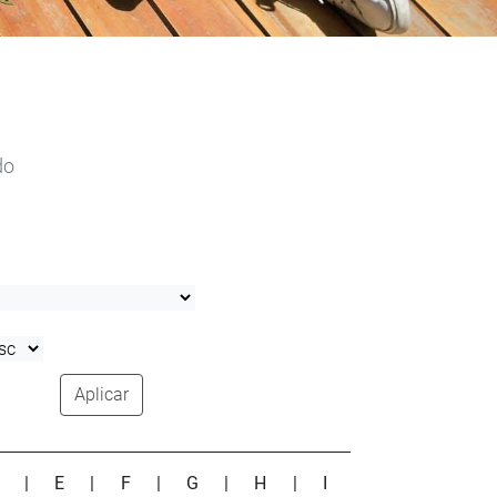
do
Aplicar
D
|
E
|
F
|
G
|
H
|
I