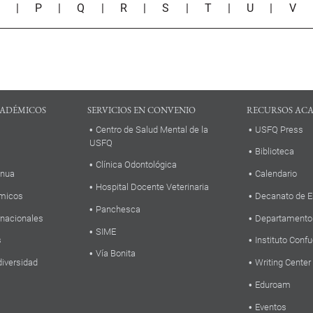
O
|
P
|
Q
|
R
|
S
|
T
|
U
|
V
ADÉMICOS
SERVICIOS EN CONVENIO
RECURSOS AC
Centro de Salud Mental de la
USFQ Press
USFQ
Biblioteca
Clínica Odontológica
inua
Calendario
Hospital Docente Veterinaria
micos
Decanato de E
Panchesca
rnacionales
Departamento
SIME
s
Instituto Confu
Vía Bonita
diversidad
Writing Center
Eduroam
Eventos