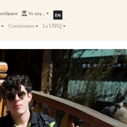
gonSpace
Yo soy...
Contáctanos
La USFQ