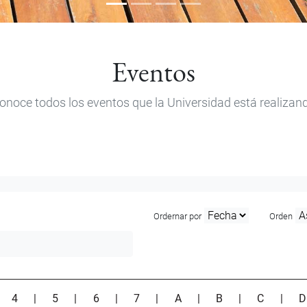
Eventos
onoce todos los eventos que la Universidad está realizan
Ordernar por
Orden
|
4
|
5
|
6
|
7
|
A
|
B
|
C
|