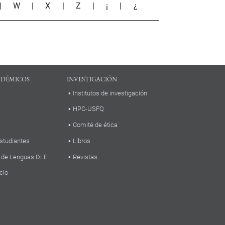
|
W
|
X
|
Z
|
¡
|
¿
ADÉMICOS
INVESTIGACIÓN
Institutos de investigación
HPC-USFQ
Comité de ética
studiantes
Libros
 de Lenguas DLE
Revistas
cio