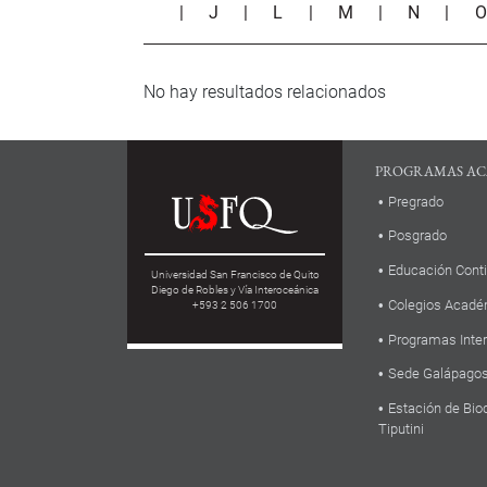
|
J
|
L
|
M
|
N
|
No hay resultados relacionados
PROGRAMAS AC
Pregrado
Posgrado
Educación Cont
Universidad San Francisco de Quito
Diego de Robles y Vía Interoceánica
Colegios Acadé
+593 2 506 1700
Programas Inte
Sede Galápago
Estación de Bio
Tiputini