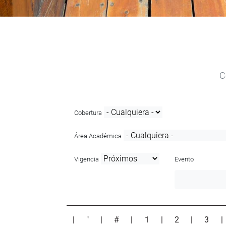
C
Cobertura
Área Académica
Vigencia
Evento
|
"
|
#
|
1
|
2
|
3