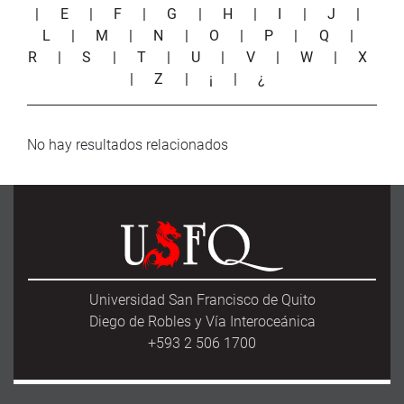
|
E
|
F
|
G
|
H
|
I
|
J
|
L
|
M
|
N
|
O
|
P
|
Q
|
R
|
S
|
T
|
U
|
V
|
W
|
X
|
Z
|
¡
|
¿
No hay resultados relacionados
Universidad San Francisco de Quito
Diego de Robles y Vía Interoceánica
+593 2 506 1700