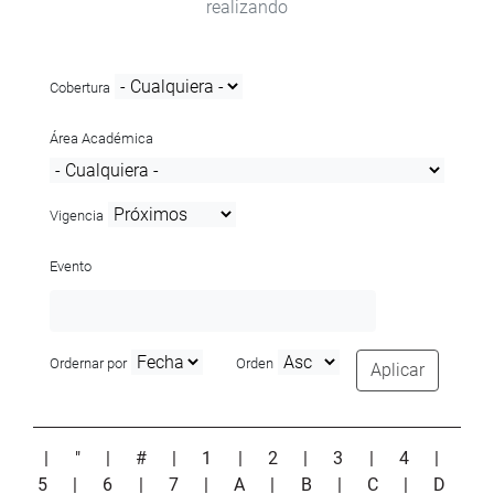
realizando
Cobertura
Área Académica
Vigencia
Evento
Ordernar por
Orden
Aplicar
|
"
|
#
|
1
|
2
|
3
|
4
|
5
|
6
|
7
|
A
|
B
|
C
|
D