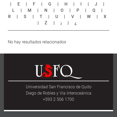
|
E
|
F
|
G
|
H
|
I
|
J
|
L
|
M
|
N
|
O
|
P
|
Q
|
R
|
S
|
T
|
U
|
V
|
W
|
X
|
Z
|
¡
|
¿
No hay resultados relacionados
Universidad San Francisco de Quito
Diego de Robles y Vía Interoceánica
+593 2 506 1700