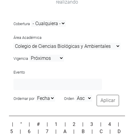
realizando
Cobertura
Área Académica
Vigencia
Evento
Ordernar por
Orden
Aplicar
|
"
|
#
|
1
|
2
|
3
|
4
|
5
|
6
|
7
|
A
|
B
|
C
|
D