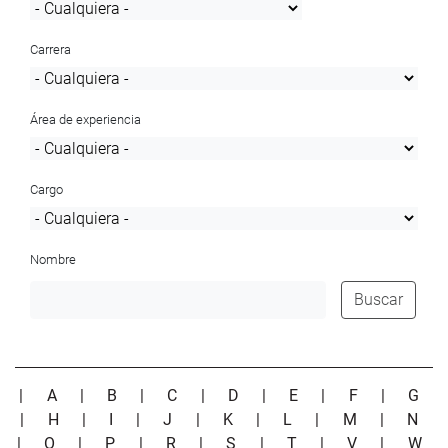
Carrera
Área de experiencia
Cargo
Nombre
Buscar
|
A
|
B
|
C
|
D
|
E
|
F
|
G
|
H
|
I
|
J
|
K
|
L
|
M
|
N
|
O
|
P
|
R
|
S
|
T
|
V
|
W