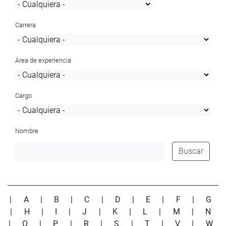
Carrera
Área de experiencia
Cargo
Nombre
Buscar
|
A
|
B
|
C
|
D
|
E
|
F
|
G
|
H
|
I
|
J
|
K
|
L
|
M
|
N
|
O
|
P
|
R
|
S
|
T
|
V
|
W