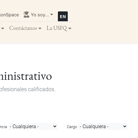
gonSpace
Yo soy...
Contáctanos
La USFQ
inistrativo
fesionales calificados.
ncia
Cargo