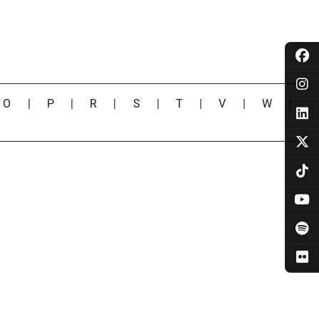
|
O
|
P
|
R
|
S
|
T
|
V
|
W
|