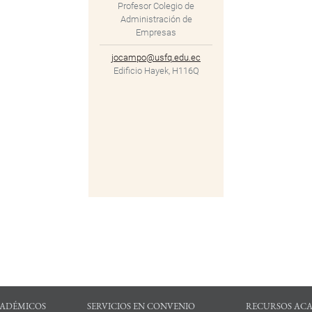
Profesor Colegio de
Administración de
Empresas
jocampo@usfq.edu.ec
Edificio Hayek, H116Q
ADÉMICOS
SERVICIOS EN CONVENIO
RECURSOS AC