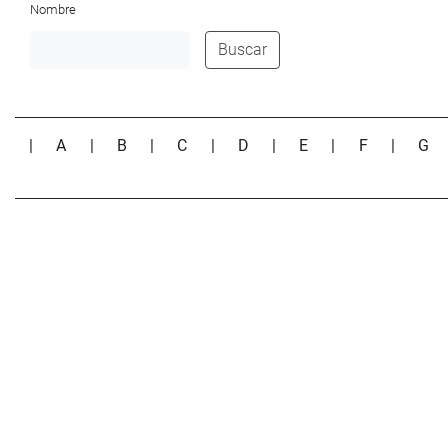
Nombre
Buscar
|
A
|
B
|
C
|
D
|
E
|
F
|
G