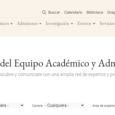
Pasar
al
Buscar
Calendario
Biblioteca
Dra
contenido
principal
micos
Admisiones
Investigación
Eventos
Servicios
 del Equipo Académico y Adm
descubre y comunícate con una amplia red de expertos y pro
Carrera
Área de experie