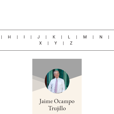
|
H
|
I
|
J
|
K
|
L
|
M
|
N
X
|
Y
|
Z
Jaime Ocampo
Trujillo