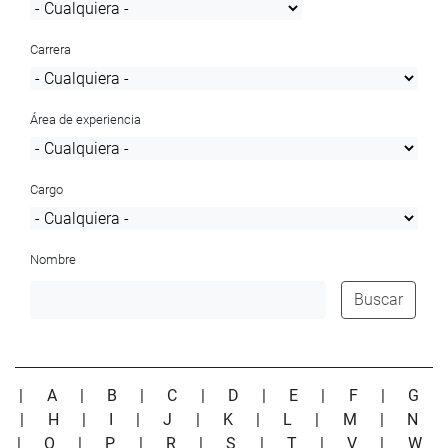
Carrera
Área de experiencia
Cargo
Nombre
Buscar
|
A
|
B
|
C
|
D
|
E
|
F
|
G
|
H
|
I
|
J
|
K
|
L
|
M
|
N
|
O
|
P
|
R
|
S
|
T
|
V
|
W