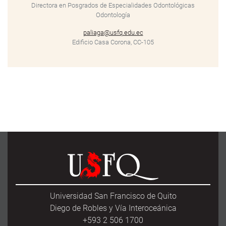
Directora en Posgrados de Especialidades Odontológicas
Odontología
paliaga@usfq.edu.ec
Edificio Casa Corona, CC-105
Universidad San Francisco de Quito
Diego de Robles y Vía Interoceánica
+593 2 506 1700