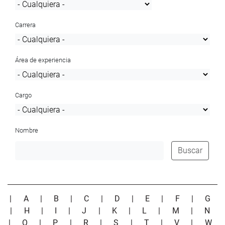
Carrera
Área de experiencia
Cargo
Nombre
Buscar
|
A
|
B
|
C
|
D
|
E
|
F
|
G
|
H
|
I
|
J
|
K
|
L
|
M
|
N
|
O
|
P
|
R
|
S
|
T
|
V
|
W