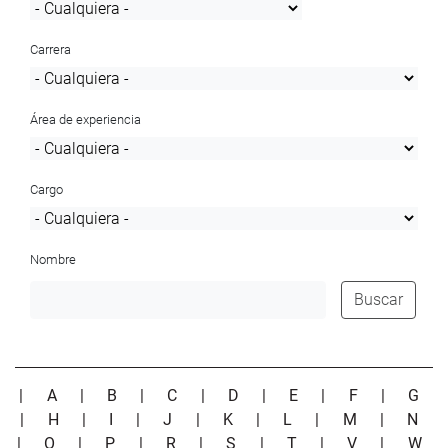
Carrera
Área de experiencia
Cargo
Nombre
Buscar
|
A
|
B
|
C
|
D
|
E
|
F
|
G
|
H
|
I
|
J
|
K
|
L
|
M
|
N
|
O
|
P
|
R
|
S
|
T
|
V
|
W