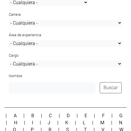
Carrera
Área de experiencia
Cargo
Nombre
Buscar
|
A
|
B
|
C
|
D
|
E
|
F
|
G
|
H
|
I
|
J
|
K
|
L
|
M
|
N
|
O
|
P
|
R
|
S
|
T
|
V
|
W