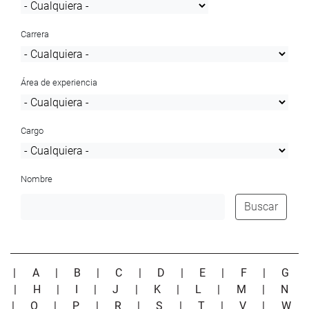
Carrera
Área de experiencia
Cargo
Nombre
Buscar
|
A
|
B
|
C
|
D
|
E
|
F
|
G
|
H
|
I
|
J
|
K
|
L
|
M
|
N
|
O
|
P
|
R
|
S
|
T
|
V
|
W