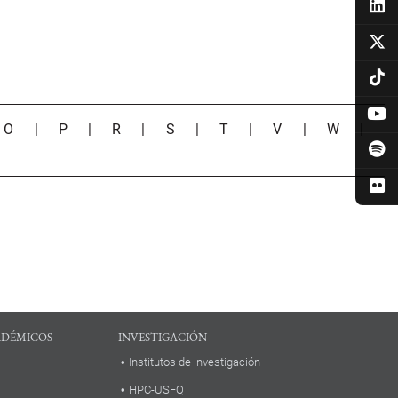
|
O
|
P
|
R
|
S
|
T
|
V
|
W
|
ADÉMICOS
INVESTIGACIÓN
Institutos de investigación
HPC-USFQ