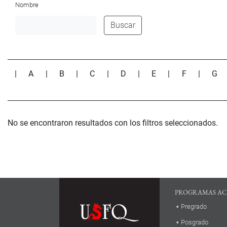
Nombre
Buscar
|
A
|
B
|
C
|
D
|
E
|
F
|
G
No se encontraron resultados con los filtros seleccionados.
PROGRAMAS AC
Pregrado
Posgrado