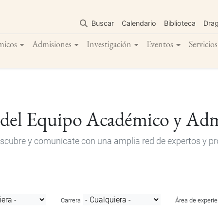
Pasar
al
Buscar
Calendario
Biblioteca
Dra
contenido
principal
micos
Admisiones
Investigación
Eventos
Servicios
 del Equipo Académico y Adm
descubre y comunícate con una amplia red de expertos y pro
Carrera
Área de experie