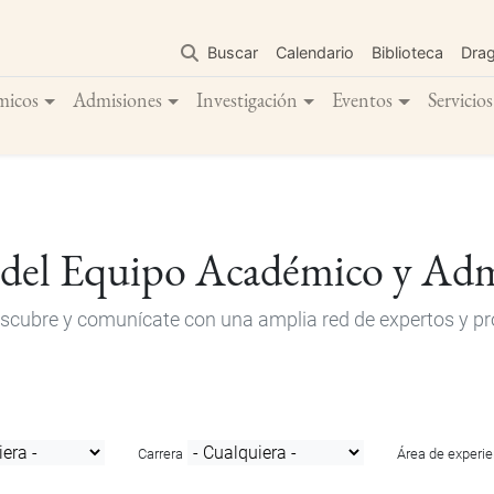
Pasar
al
Buscar
Calendario
Biblioteca
Dra
contenido
principal
micos
Admisiones
Investigación
Eventos
Servicios
 del Equipo Académico y Adm
descubre y comunícate con una amplia red de expertos y pro
Carrera
Área de experie