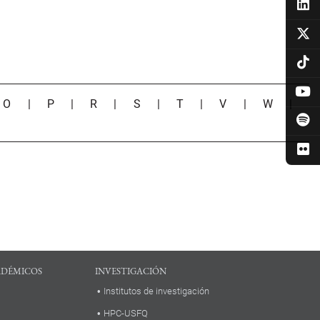
|
O
|
P
|
R
|
S
|
T
|
V
|
W
|
ADÉMICOS
INVESTIGACIÓN
Institutos de investigación
HPC-USFQ