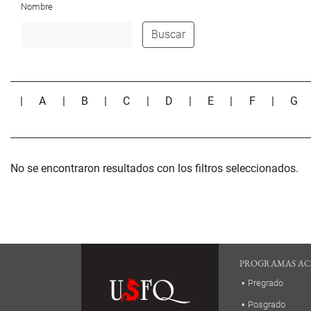
Nombre
Buscar
|
A
|
B
|
C
|
D
|
E
|
F
|
G
No se encontraron resultados con los filtros seleccionados.
PROGRAMAS AC
Pregrado
Posgrado