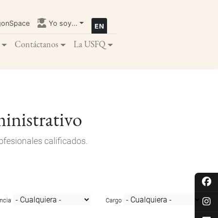
gonSpace
Yo soy...
Contáctanos
La USFQ
inistrativo
fesionales calificados.
ncia
Cargo