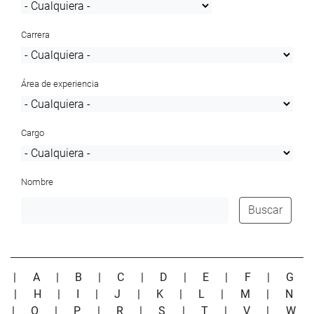
Carrera
Área de experiencia
Cargo
Nombre
Buscar
|
A
|
B
|
C
|
D
|
E
|
F
|
G
|
H
|
I
|
J
|
K
|
L
|
M
|
N
|
O
|
P
|
R
|
S
|
T
|
V
|
W