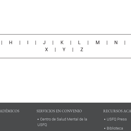
|
H
|
I
|
J
|
K
|
L
|
M
|
N
X
|
Y
|
Z
ADÉMICOS
SERVICIOS EN CONVENIO
RECURSOS AC
Centro de Salud Mental de la
USFQ Press
USFQ
Biblioteca