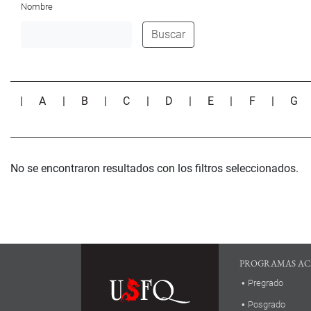
Nombre
Buscar
|
A
|
B
|
C
|
D
|
E
|
F
|
G
No se encontraron resultados con los filtros seleccionados.
PROGRAMAS AC
Pregrado
Posgrado