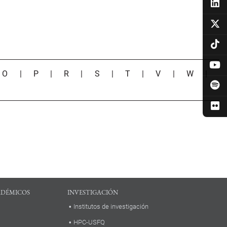
|
O
|
P
|
R
|
S
|
T
|
V
|
W
|
ADÉMICOS
INVESTIGACIÓN
Institutos de investigación
HPC-USFQ