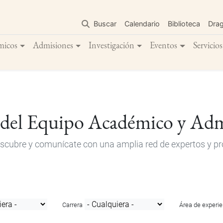
Pasar
al
Buscar
Calendario
Biblioteca
Dra
contenido
principal
micos
Admisiones
Investigación
Eventos
Servicios
 del Equipo Académico y Adm
descubre y comunícate con una amplia red de expertos y pro
Carrera
Área de experie