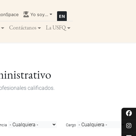
gonSpace
Yo soy...
Contáctanos
La USFQ
inistrativo
fesionales calificados.
ncia
Cargo