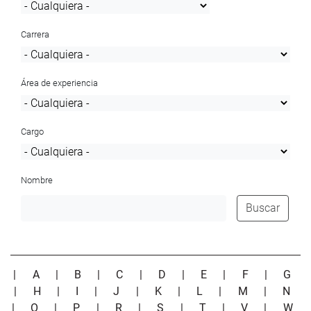
Carrera
Área de experiencia
Cargo
Nombre
Buscar
|
A
|
B
|
C
|
D
|
E
|
F
|
G
|
H
|
I
|
J
|
K
|
L
|
M
|
N
|
O
|
P
|
R
|
S
|
T
|
V
|
W