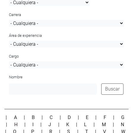
Carrera
Área de experiencia
Cargo
Nombre
Buscar
|
A
|
B
|
C
|
D
|
E
|
F
|
G
|
H
|
I
|
J
|
K
|
L
|
M
|
N
|
O
|
P
|
R
|
S
|
T
|
V
|
W