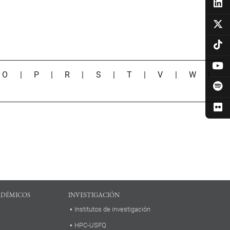
|
O
|
P
|
R
|
S
|
T
|
V
|
W
|
ADÉMICOS
INVESTIGACIÓN
Institutos de investigación
HPC-USFQ