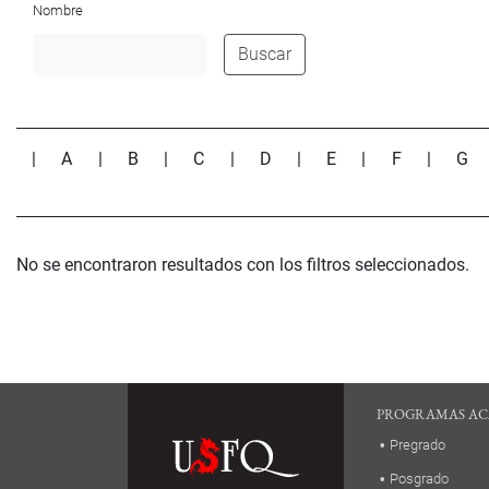
Nombre
Buscar
|
A
|
B
|
C
|
D
|
E
|
F
|
G
No se encontraron resultados con los filtros seleccionados.
PROGRAMAS AC
Pregrado
Posgrado