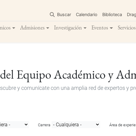
Pasar
al
Buscar
Calendario
Biblioteca
Dra
contenido
principal
micos
Admisiones
Investigación
Eventos
Servicios
 del Equipo Académico y Adm
descubre y comunícate con una amplia red de expertos y pro
Carrera
Área de experie