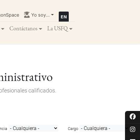
gonSpace
Yo soy...
Contáctanos
La USFQ
inistrativo
fesionales calificados.
ncia
Cargo