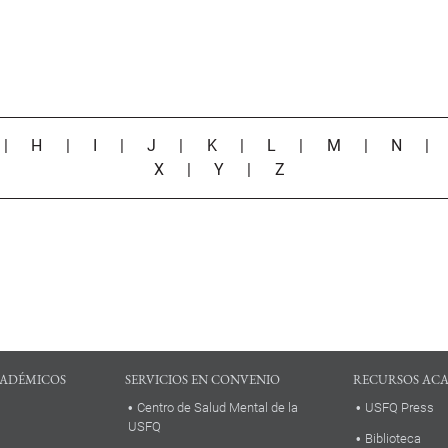
|
H
|
I
|
J
|
K
|
L
|
M
|
N
X
|
Y
|
Z
ADÉMICOS
SERVICIOS EN CONVENIO
RECURSOS AC
Centro de Salud Mental de la
USFQ Press
USFQ
Biblioteca