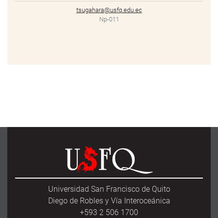
tsugahara@usfq.edu.ec
Np-011
Universidad San Francisco de Quito
Diego de Robles y Vía Interoceánica
+593 2 506 1700