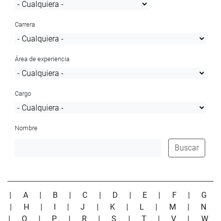
Carrera
Área de experiencia
Cargo
Nombre
Buscar
|
A
|
B
|
C
|
D
|
E
|
F
|
G
|
H
|
I
|
J
|
K
|
L
|
M
|
N
|
O
|
P
|
R
|
S
|
T
|
V
|
W