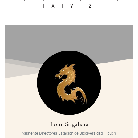
|
X
|
Y
|
Z
Tomi Sugahara
Asistente Directores Estación de Biodiversidad Tiputini