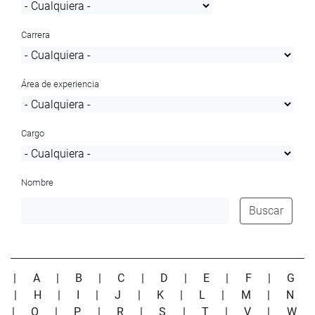
Carrera
Área de experiencia
Cargo
Nombre
Buscar
|
A
|
B
|
C
|
D
|
E
|
F
|
G
|
H
|
I
|
J
|
K
|
L
|
M
|
N
|
O
|
P
|
R
|
S
|
T
|
V
|
W