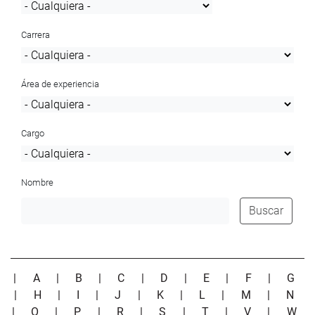
Carrera
Área de experiencia
Cargo
Nombre
Buscar
|
A
|
B
|
C
|
D
|
E
|
F
|
G
|
H
|
I
|
J
|
K
|
L
|
M
|
N
|
O
|
P
|
R
|
S
|
T
|
V
|
W