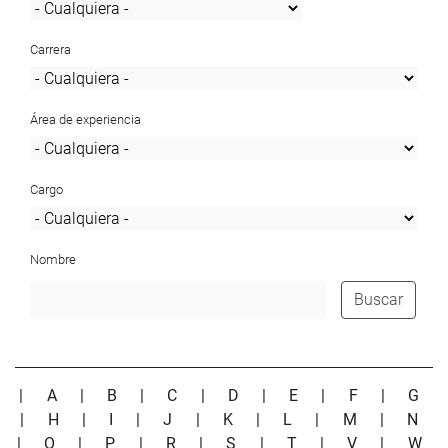
Carrera
Área de experiencia
Cargo
Nombre
Buscar
|
A
|
B
|
C
|
D
|
E
|
F
|
G
|
H
|
I
|
J
|
K
|
L
|
M
|
N
|
O
|
P
|
R
|
S
|
T
|
V
|
W