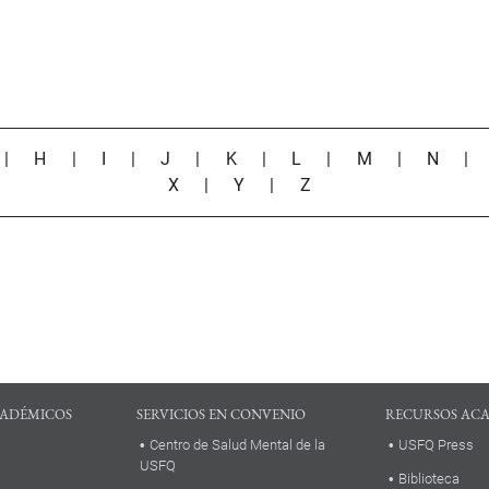
|
H
|
I
|
J
|
K
|
L
|
M
|
N
X
|
Y
|
Z
ADÉMICOS
SERVICIOS EN CONVENIO
RECURSOS AC
Centro de Salud Mental de la
USFQ Press
USFQ
Biblioteca