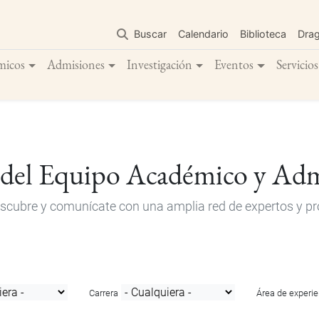
Pasar
al
Buscar
Calendario
Biblioteca
Dra
contenido
principal
micos
Admisiones
Investigación
Eventos
Servicios
 del Equipo Académico y Adm
descubre y comunícate con una amplia red de expertos y pro
Carrera
Área de experie