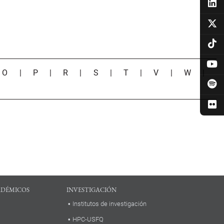
|
O
|
P
|
R
|
S
|
T
|
V
|
W
|
ADÉMICOS
INVESTIGACIÓN
Institutos de investigación
HPC-USFQ