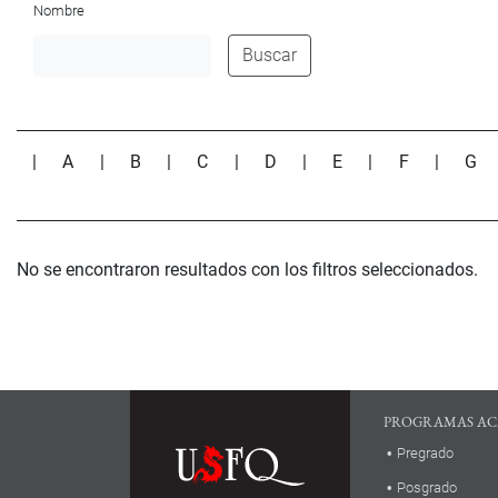
Nombre
Buscar
|
A
|
B
|
C
|
D
|
E
|
F
|
G
No se encontraron resultados con los filtros seleccionados.
PROGRAMAS AC
Pregrado
Posgrado