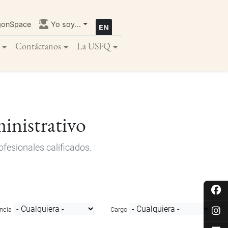
gonSpace
Yo soy...
Contáctanos
La USFQ
inistrativo
fesionales calificados.
ncia
Cargo