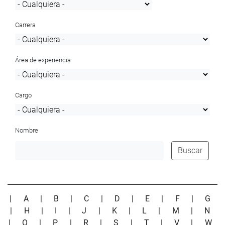
Carrera
Área de experiencia
Cargo
Nombre
Buscar
|
A
|
B
|
C
|
D
|
E
|
F
|
G
|
H
|
I
|
J
|
K
|
L
|
M
|
N
|
O
|
P
|
R
|
S
|
T
|
V
|
W