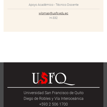
Apoyo Académico - Técnico Docente
wlomas@usfq.edu.ec
H-332
Universidad San Francisco de Quito
Diego de Robles y Vía Interoceánica
+593 2 506 1700