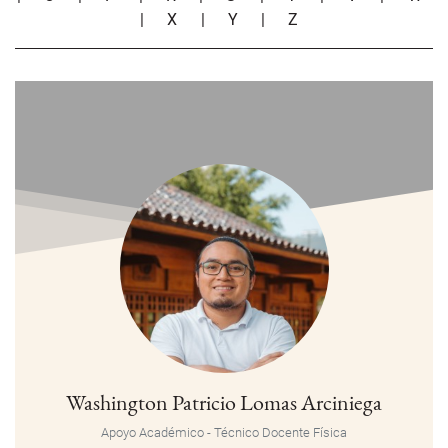
|
X
|
Y
|
Z
Washington Patricio Lomas Arciniega
Apoyo Académico - Técnico Docente
Física