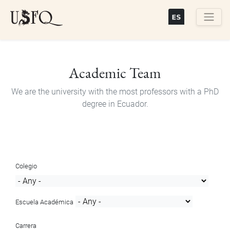
Skip
to
main
Buscar
content
Academic Team
We are the university with the most professors with a PhD
degree in Ecuador.
Colegio
Escuela Académica
Carrera