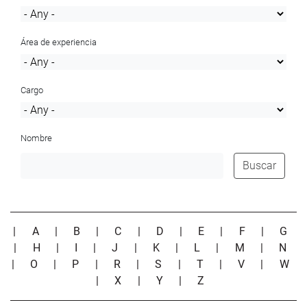
Área de experiencia
Cargo
Nombre
Buscar
|
A
|
B
|
C
|
D
|
E
|
F
|
G
|
H
|
I
|
J
|
K
|
L
|
M
|
N
|
O
|
P
|
R
|
S
|
T
|
V
|
W
|
X
|
Y
|
Z