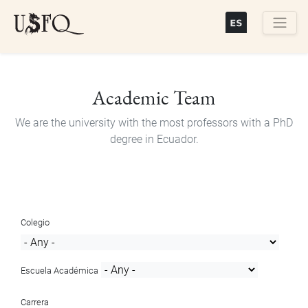
Skip
to
main
Buscar
content
Academic Team
We are the university with the most professors with a PhD
degree in Ecuador.
Colegio
Escuela Académica
Carrera