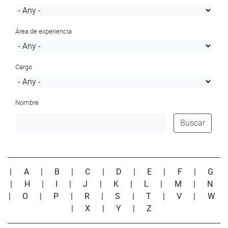
Área de experiencia
Cargo
Nombre
Buscar
|
A
|
B
|
C
|
D
|
E
|
F
|
G
|
H
|
I
|
J
|
K
|
L
|
M
|
N
|
O
|
P
|
R
|
S
|
T
|
V
|
W
|
X
|
Y
|
Z