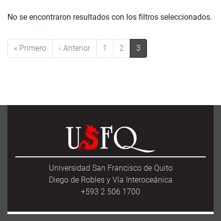
No se encontraron resultados con los filtros seleccionados.
Pagination
First page
Previous page
« Primero
‹ Anterior
1
2
3
Universidad San Francisco de Quito
Diego de Robles y Vía Interoceánica
+593 2 506 1700