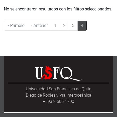
No se encontraron resultados con los filtros seleccionados.
Pagination
First page
Previous page
« Primero
‹ Anterior
1
2
3
4
Universidad San Francisco de Quito
Diego de Robles y Vía Interoceánica
+593 2 506 1700