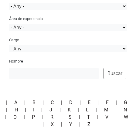
Área de experiencia
Cargo
Nombre
Buscar
|
A
|
B
|
C
|
D
|
E
|
F
|
G
|
H
|
I
|
J
|
K
|
L
|
M
|
N
|
O
|
P
|
R
|
S
|
T
|
V
|
W
|
X
|
Y
|
Z