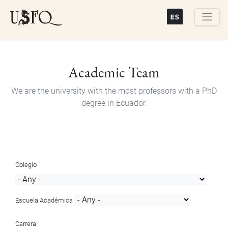
Skip
to
main
Buscar
content
Academic Team
We are the university with the most professors with a PhD
degree in Ecuador.
Colegio
Escuela Académica
Carrera