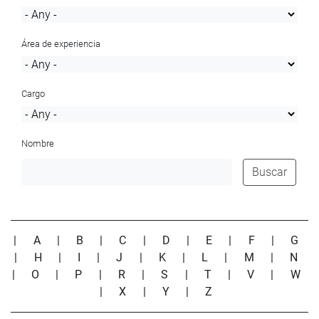
Área de experiencia
Cargo
Nombre
Buscar
|
A
|
B
|
C
|
D
|
E
|
F
|
G
|
H
|
I
|
J
|
K
|
L
|
M
|
N
|
O
|
P
|
R
|
S
|
T
|
V
|
W
|
X
|
Y
|
Z