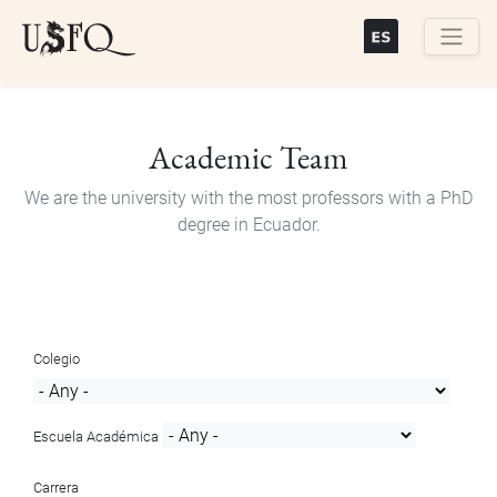
Skip
to
main
Buscar
content
Academic Team
We are the university with the most professors with a PhD
degree in Ecuador.
Colegio
Escuela Académica
Carrera