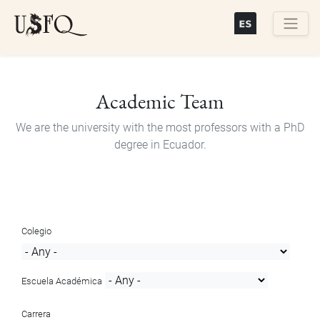
Skip
to
main
Buscar
content
Academic Team
We are the university with the most professors with a PhD
degree in Ecuador.
Colegio
Escuela Académica
Carrera