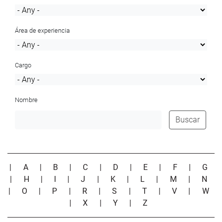
Área de experiencia
Cargo
Nombre
Buscar
|
A
|
B
|
C
|
D
|
E
|
F
|
G
|
H
|
I
|
J
|
K
|
L
|
M
|
N
|
O
|
P
|
R
|
S
|
T
|
V
|
W
|
X
|
Y
|
Z