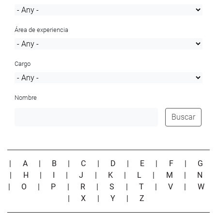
Área de experiencia
Cargo
Nombre
Buscar
|
A
|
B
|
C
|
D
|
E
|
F
|
G
|
H
|
I
|
J
|
K
|
L
|
M
|
N
|
O
|
P
|
R
|
S
|
T
|
V
|
W
|
X
|
Y
|
Z