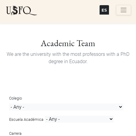
Skip
to
main
Buscar
content
Academic Team
We are the university with the most professors with a PhD
degree in Ecuador.
Colegio
Escuela Académica
Carrera