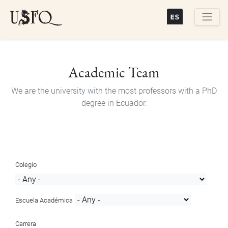
Skip
to
main
Buscar
content
Academic Team
We are the university with the most professors with a PhD
degree in Ecuador.
Colegio
Escuela Académica
Carrera