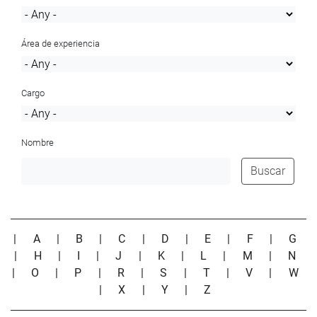
Área de experiencia
Cargo
Nombre
Buscar
|
A
|
B
|
C
|
D
|
E
|
F
|
G
|
H
|
I
|
J
|
K
|
L
|
M
|
N
|
O
|
P
|
R
|
S
|
T
|
V
|
W
|
X
|
Y
|
Z