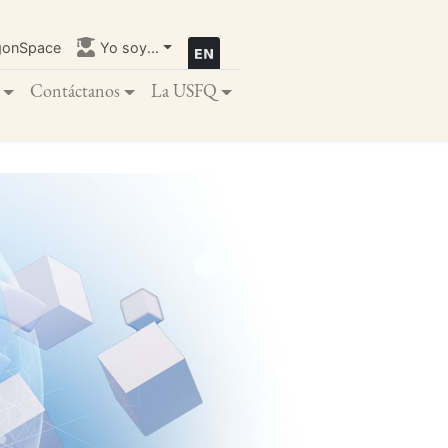
gonSpace
Yo soy...
Contáctanos
La USFQ