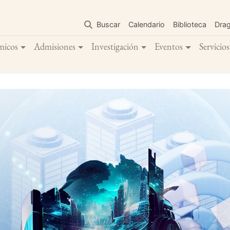
Pasar
al
Buscar
Calendario
Biblioteca
Dra
contenido
principal
micos
Admisiones
Investigación
Eventos
Servicios