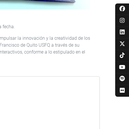
a fecha.
impulsar la innovación y la creatividad de los
Francisco de Quito USFQ a través de su
teractivos, conforme a lo estipulado en el