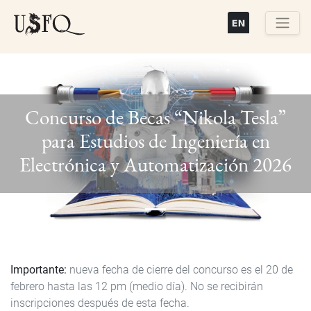
Pasar
al
contenido
Buscar
principal
Concurso de Becas “Nikola Tesla”
para Estudios de Ingeniería en
Previous
Next
Electrónica y Automatización 2026
Importante:
nueva fecha de cierre del concurso es el 20 de
febrero hasta las 12 pm (medio día). No se recibirán
inscripciones después de esta fecha.