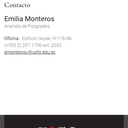
Contacto
Emilia Monteros
Analista de Posgrados
Oficina
Edificio Hayek, H-116 N6
(+593 2) 297-1700
2033
emonterosv@usfq.edu.ec